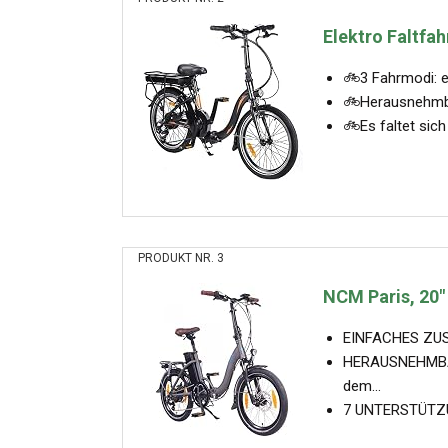
Elektro Faltfah
🚲3 Fahrmodi: e
🚲Herausnehmbar
🚲Es faltet sich
PRODUKT NR. 3
NCM Paris, 20" 
EINFACHES ZUSA
HERAUSNEHMBAR
dem...
7 UNTERSTÜTZUNG