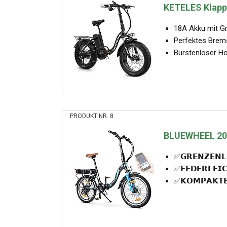
KETELES Klappra
18A Akku mit Gro
Perfektes Brem
Bürstenloser Ho
PRODUKT NR. 8
BLUEWHEEL 20" 
✅𝗚𝗥𝗘𝗡𝗭𝗘𝗡𝗟
✅𝗙𝗘𝗗𝗘𝗥𝗟𝗘𝗜
✅𝗞𝗢𝗠𝗣𝗔𝗞𝗧𝗘