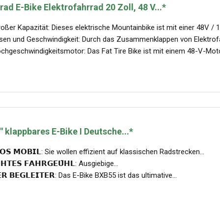
d E-Bike Elektrofahrrad 20 Zoll, 48 V...*
ßer Kapazität: Dieses elektrische Mountainbike ist mit einer 48V / 18
sen und Geschwindigkeit: Durch das Zusammenklappen von Elektrofa
chgeschwindigkeitsmotor: Das Fat Tire Bike ist mit einem 48-V-Motor 
klappbares E-Bike I Deutsche...*
𝗢𝗦 𝗠𝗢𝗕𝗜𝗟: Sie wollen effizient auf klassischen Radstrecken...
𝗛𝗧𝗘𝗦 𝗙𝗔𝗛𝗥𝗚𝗘𝗨̈𝗛𝗟: Ausgiebige...
𝗥 𝗕𝗘𝗚𝗟𝗘𝗜𝗧𝗘𝗥: Das E-Bike BXB55 ist das ultimative...